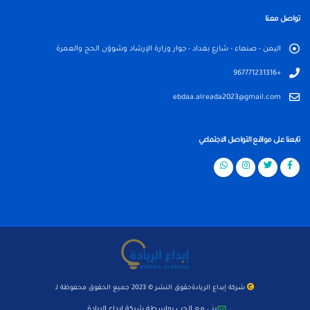
تواصل معنا
اليمن - صنعاء - شارع بغداد - جوار وزارة الإرشاد وشوؤن الحج والعمرة
+967771231316
ebdaa.alreada2023@gmail.com
تابعنا على مواقع التواصل الاجتماعي
شركة إبداع الريادة
حقوق النشر © 2023 جميع الحقوق محفوظة لـ
بني مع الحب بواسطة
شركة إبداع الريادة
.