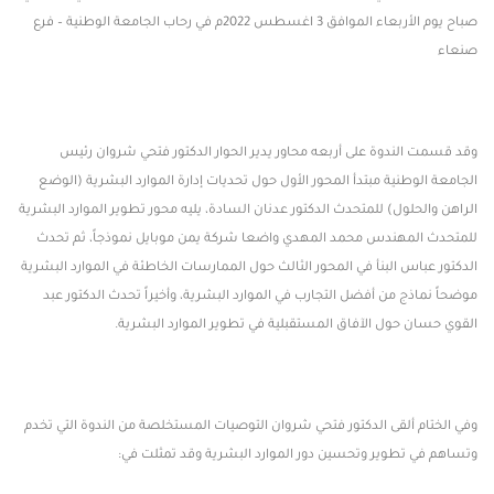
صباح يوم الأربعاء الموافق 3 اغسطس 2022م في رحاب الجامعة الوطنية – فرع
صنعاء
وقد قسمت الندوة على أربعه محاور يدير الحوار الدكتور فتحي شروان رئيس
الجامعة الوطنية مبتدأ المحور الأول حول تحديات إدارة الموارد البشرية (الوضع
الراهن والحلول) للمتحدث الدكتور عدنان السادة، يليه محور تطوير الموارد البشرية
للمتحدث المهندس محمد المهدي واضعا شركة يمن موبايل نموذجاً، ثم تحدث
الدكتور عباس البنأ في المحور الثالث حول الممارسات الخاطئة في الموارد البشرية
موضحاً نماذج من أفضل التجارب في الموارد البشرية، وأخيراً تحدث الدكتور عبد
القوي حسان حول الآفاق المستقبلية في تطوير الموارد البشرية.
وفي الختام ألقى الدكتور فتحي شروان التوصيات المستخلصة من الندوة التي تخدم
وتساهم في تطوير وتحسين دور الموارد البشرية وقد تمثلت في: